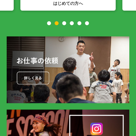
SPACE N公式Instagram
1
2
3
4
5
6