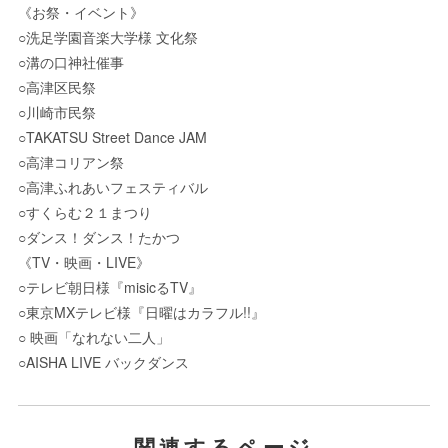
《お祭・イベント》
○
洗足学園音楽大学様 文化祭
○
溝の口神社催事
○
高津区民祭
○
川崎市民祭
○TAKATSU Street Dance JAM
○
高津コリアン祭
○
高津ふれあいフェスティバル
○
すくらむ２１まつり
○
ダンス！ダンス！たかつ
《
TV
・映画・
LIVE
》
○
テレビ朝日様『
misic
る
TV
』
○
東京
MX
テレビ様『日曜はカラフル
!!
』
○
映画「なれない二人」
○AISHA LIVE
バックダンス
関連するページ