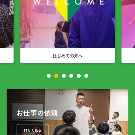
SPACE N公式Instagram
1
2
3
4
5
6