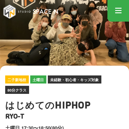
STUDIO
二子新地校
土曜日
未経験・初心者・キッズ対象
80分クラス
はじめてのHIPHOP
RYO-T
土曜日 17:30〜18:50(80分)